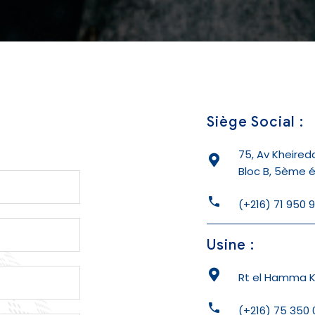
Siège Social :
75, Av Kheire
Bloc B, 5ème ét
(+216) 71 950 
Usine :
Rt el Hamma KM
(+216) 75 350 