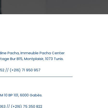
ddine Pacha, Immeuble Pacha Center
age Bur B15, Montplaisir, 1073 Tunis.
952 // (+216) 71 950 957
 10 BP 101, 6000 Gabès.
063 // (+216) 75 350 822