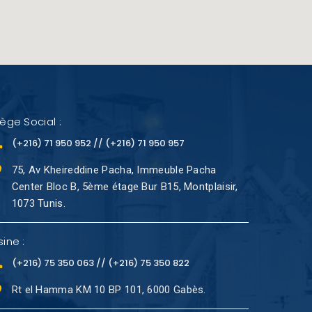
iège Social :
(+216) 71 950 952 // (+216) 71 950 957
75, Av Kheireddine Pacha, Immeuble Pacha
Center Bloc B, 5ème étage Bur B15, Montplaisir,
1073 Tunis.
sine :
(+216) 75 350 063 // (+216) 75 350 822
Rt el Hamma KM 10 BP 101, 6000 Gabès.