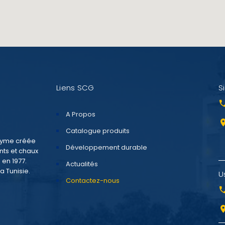
Liens SCG
S
A Propos
Catalogue produits
onyme créée
Développement durable
nts et chaux
 en 1977.
Actualités
a Tunisie.
U
Contactez-nous