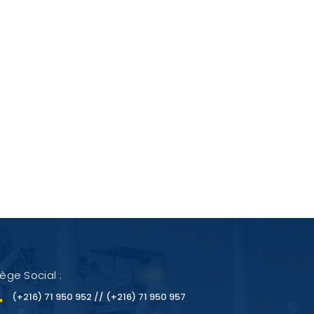
iège Social :
(+216) 71 950 952 // (+216) 71 950 957