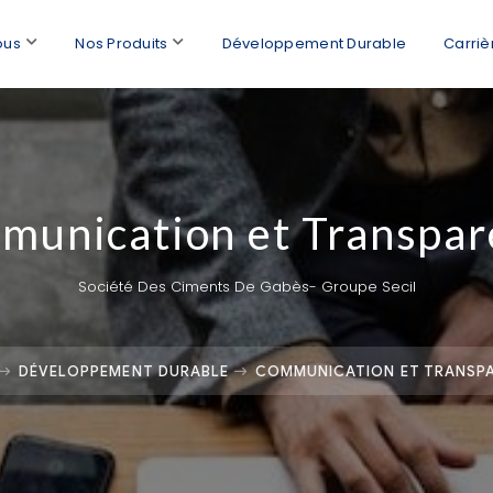
ous
Nos Produits
Développement Durable
Carriè
unication et Transpar
Société Des Ciments De Gabès- Groupe Secil
DÉVELOPPEMENT DURABLE
COMMUNICATION ET TRANSP