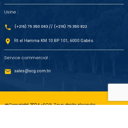
Usine :
(+216) 75 350 063 // (+216) 75 350 822
Rt el Hamma KM 10 BP 101, 6000 Gabès.
Service commercial :
sales@scg.com.tn
@Copyright 2024 -SCG. Tous droits réservés.
Réalisé avec
par L’
Agence Web novavision-it