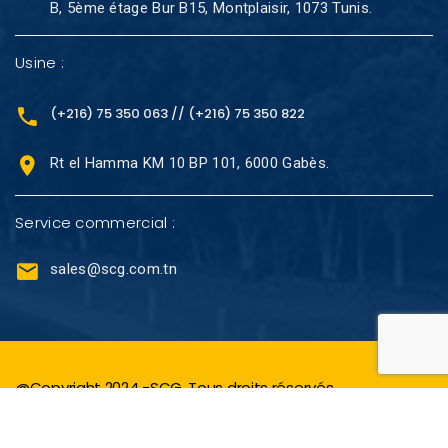
B, 5ème étage Bur B15, Montplaisir, 1073 Tunis.
Usine :
(+216) 75 350 063 // (+216) 75 350 822
Rt el Hamma KM 10 BP 101, 6000 Gabès.
Service commercial :
sales@scg.com.tn
@Copyright 2024 -SCG. Tous droits réservés.
Réalisé avec
par L’
Agence Web novavision-it