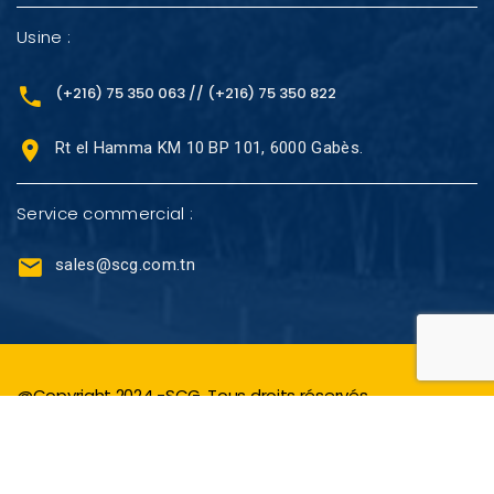
Usine :
(+216) 75 350 063 // (+216) 75 350 822
Rt el Hamma KM 10 BP 101, 6000 Gabès.
Service commercial :
sales@scg.com.tn
@Copyright 2024 -SCG. Tous droits réservés.
Réalisé avec
par L’
Agence Web novavision-it